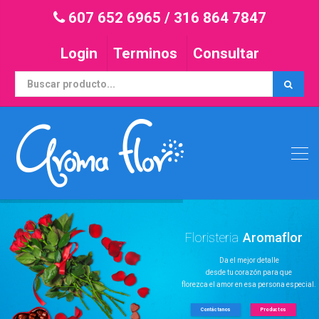
607 652 6965
/
316 864 7847
Login
Terminos
Consultar
F
l
o
r
i
s
t
e
r
i
a
A
r
o
m
a
f
l
o
r
Da el mejor detalle
desde tu corazón para que
florezca el amor en esa persona especial.
Contáctanos
Productos