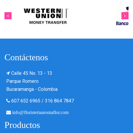
Contáctenos
Calle 45 No. 13 - 13
Parque Romero
Bucaramanga - Colombia
607 652 6965
/
316 864 7847
info@floristeriaaromaflor.com
Productos