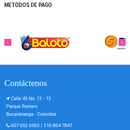
METODOS DE PAGO
Contáctenos
Calle 45 No. 13 - 13
Parque Romero
Bucaramanga - Colombia
607 652 6965
/
316 864 7847