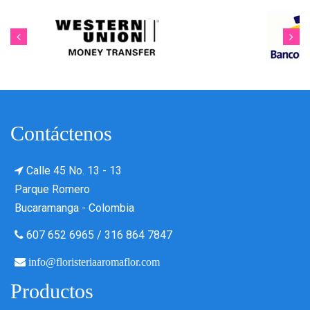
Contáctenos
Calle 45 No. 13 - 13
Parque Romero
Bucaramanga - Colombia
607 652 6965
/
316 864 7847
info@floristeriaaromaflor.com
Productos