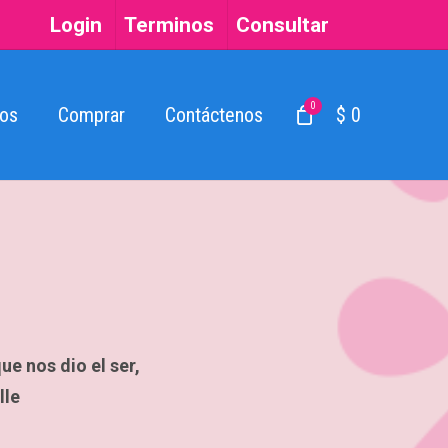
Login
Terminos
Consultar
0
os
Comprar
Contáctenos
$ 0
ue nos dio el ser,
lle