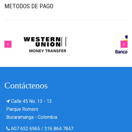
METODOS DE PAGO
Contáctenos
Calle 45 No. 13 - 13
Parque Romero
Bucaramanga - Colombia
607 652 6965
/
316 864 7847