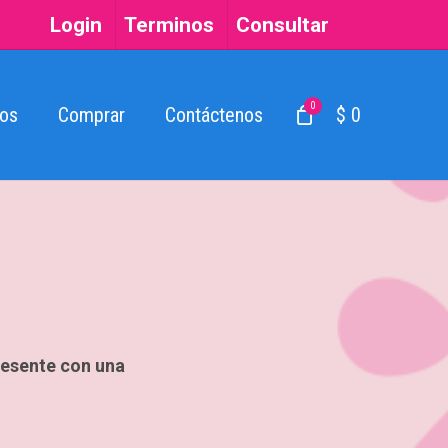
Login
Terminos
Consultar
0
os
Comprar
Contáctenos
$ 0
presente con una