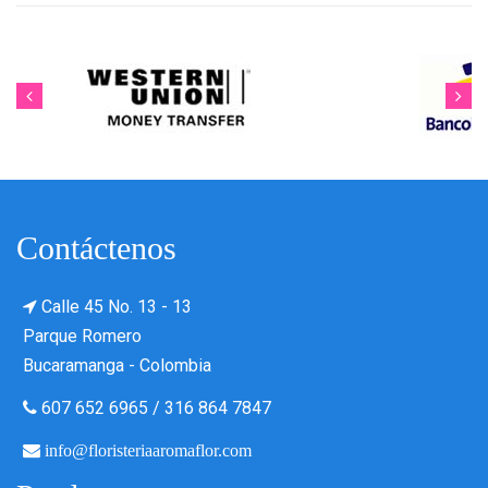
Contáctenos
Calle 45 No. 13 - 13
Parque Romero
Bucaramanga - Colombia
607 652 6965
/
316 864 7847
info@floristeriaaromaflor.com