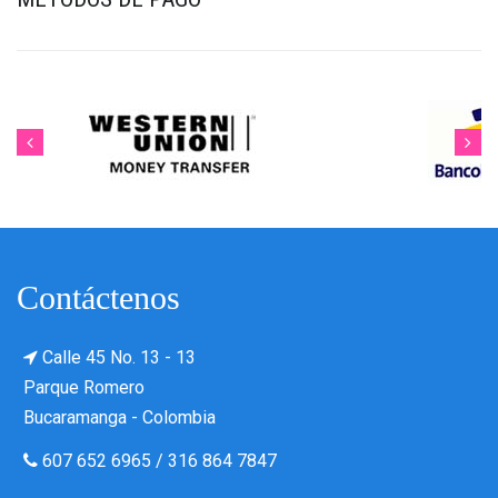
Contáctenos
Calle 45 No. 13 - 13
Parque Romero
Bucaramanga - Colombia
607 652 6965
/
316 864 7847