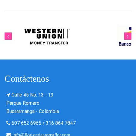
Contáctenos
Calle 45 No. 13 - 13
Parque Romero
Bucaramanga - Colombia
607 652 6965
/
316 864 7847
info@floristeriaaromaflor.com