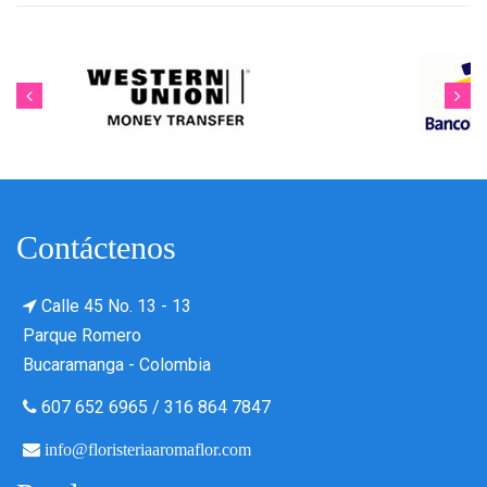
Contáctenos
Calle 45 No. 13 - 13
Parque Romero
Bucaramanga - Colombia
607 652 6965
/
316 864 7847
info@floristeriaaromaflor.com