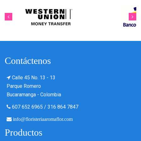
Contáctenos
Calle 45 No. 13 - 13
Parque Romero
Bucaramanga - Colombia
607 652 6965
/
316 864 7847
info@floristeriaaromaflor.com
Productos