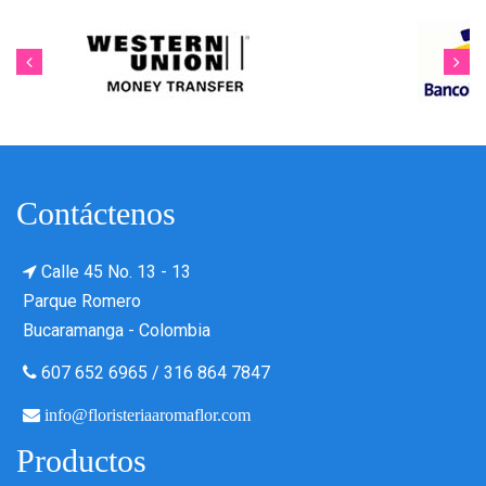
Contáctenos
Calle 45 No. 13 - 13
Parque Romero
Bucaramanga - Colombia
607 652 6965
/
316 864 7847
info@floristeriaaromaflor.com
Productos