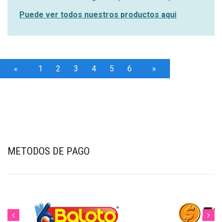
Puede ver todos nuestros productos aqui
«
1
2
3
4
5
6
»
Anterior
Next
METODOS DE PAGO